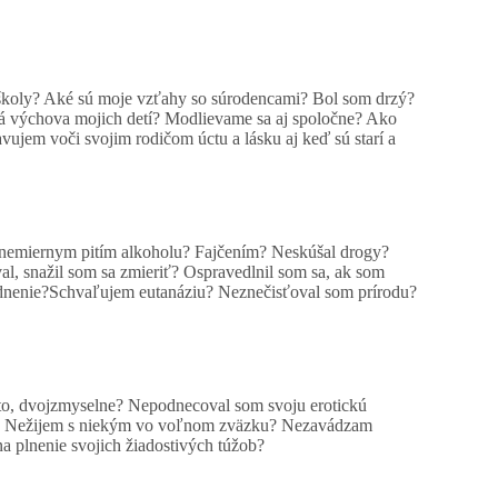
 školy? Aké sú moje vzťahy so súrodencami? Bol som drzý?
á výchova mojich detí? Modlievame sa aj spoločne? Ako
jem voči svojim rodičom úctu a lásku aj keď sú starí a
 nemiernym pitím alkoholu? Fajčením? Neskúšal drogy?
l, snažil som sa zmieriť? Ospravedlnil som sa, ak som
lodnenie?Schvaľujem eutanáziu? Neznečisťoval som prírodu?
isto, dvojzmyselne? Nepodnecoval som svoju erotickú
tve? Nežijem s niekým vo voľnom zväzku? Nezavádzam
 plnenie svojich žiadostivých túžob?