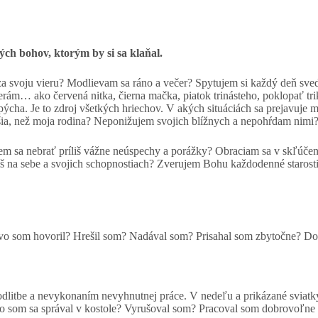
ch bohov, ktorým by si sa klaňal.
a svoju vieru? Modlievam sa ráno a večer? Spytujem si každý deň sv
m… ako červená nitka, čierna mačka, piatok trinásteho, poklopať tri
cha. Je to zdroj všetkých hriechov. V akých situáciách sa prejavuje 
jšia, než moja rodina? Neponižujem svojich blížnych a nepohŕdam nimi
em sa nebrať príliš vážne neúspechy a porážky? Obraciam sa v skľúče
š na sebe a svojich schopnostiach? Zverujem Bohu každodenné starost
vo som hovoril? Hrešil som? Nadával som? Prisahal som zbytočne? D
odlitbe a nevykonaním nevyhnutnej práce. V nedeľu a prikázané sviatk
Ako som sa správal v kostole? Vyrušoval som? Pracoval som dobrovoľne