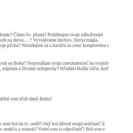
edomie? Čítam Sv. písmo? Prehlbujem svoje náboženské
krát na drevo… ? Vyvolávanie duchov, čierna mágia,
moja pýcha? Neusilujem sa o kariéru za cenu kompromisu s
?
nosti na Boha? Neprenášam svoju znechutenosť na svojich
i, trápenia a životné neúspechy? Hľadám Božiu vôľu, keď
održal som sľub daný Bohu?
y som bol na sv. omši? Aký bol dôvod mojej neúčasti? Z
 v nedeľu a sviatok? Vedel som si odpočinúť? Bol som v