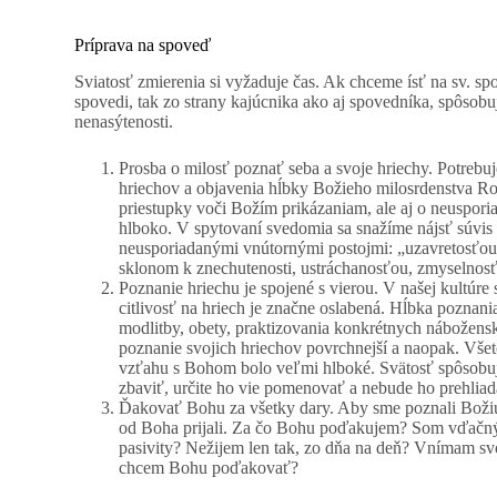
Príprava na spoveď
Sviatosť zmierenia si vyžaduje čas. Ak chceme ísť na sv. sp
spovedi, tak zo strany kajúcnika ako aj spovedníka, spôsob
nenasýtenosti.
Prosba o milosť poznať seba a svoje hriechy. Potreb
hriechov a objavenia hĺbky Božieho milosrdenstva Roz
priestupky voči Božím prikázaniam, ale aj o neuspori
hlboko. V spytovaní svedomia sa snažíme nájsť súvis 
neusporiadanými vnútornými postojmi: „uzavretosťou,
sklonom k znechutenosti, ustráchanosťou, zmyselno
Poznanie hriechu je spojené s vierou. V našej kultúre
citlivosť na hriech je značne oslabená. Hĺbka poznania 
modlitby, obety, praktizovania konkrétnych nábožens
poznanie svojich hriechov povrchnejší a naopak. Všetc
vzťahu s Bohom bolo veľmi hlboké. Svätosť spôsobuje
zbaviť, určite ho vie pomenovať a nebude ho prehliad
Ďakovať Bohu za všetky dary. Aby sme poznali Boži
od Boha prijali. Za čo Bohu poďakujem? Som vďač
pasivity? Nežijem len tak, zo dňa na deň? Vnímam sv
chcem Bohu poďakovať?