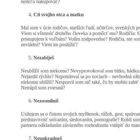
nedeľu nakupovať?
Cti svojho otca a matku
Mal som v úcte rodičov, starších ľudí, učiteľov, svetský
Viem si všimnúť druhého človeka a pomôcť mu? Rodičia: St
pristupujem k voľbám? Volím zodpovedne? Rodičia, nie som 
nevládni? Viem im poslúžiť?
Nezabiješ
Neublížil som niekomu? Nevyprovokoval som bitku, hádku…
Nejazdil rýchlo? Nepotuloval sa po nociach – nevhodná záb
niekomu ublížil? Nespravil som nič také, čo by mohlo zab
Netrápil som zvieratá?
Nezosmilníš
Usilujem sa o čistotu svojich myšlienok, túžob, gest, sprá
predstavivosť snívaním, sledovaním, pornografie? Robil s
partnera odkladaním záväzného rozhodnutiu vstúpiť do manž
Nepokradneš