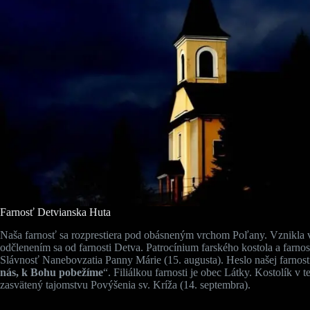
Farnosť Detvianska Huta
Naša farnosť sa rozprestiera pod obásneným vrchom Poľany. Vznikla 
odčlenením sa od farnosti Detva. Patrocínium farského kostola a farnos
Slávnosť Nanebovzatia Panny Márie (15. augusta). Heslo našej farnosti
nás, k Bohu pobežíme
“. Filiálkou farnosti je obec Látky. Kostolík v te
zasvätený tajomstvu Povýšenia sv. Kríža (14. septembra).