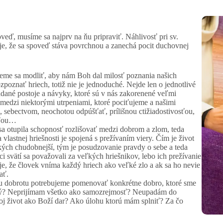
oveď, musíme sa najprv na ňu pripraviť. Náhlivosť pri sv.
uje, že sa spoveď stáva povrchnou a zanechá pocit duchovnej
ujeme sa modliť, aby nám Boh dal milosť poznania našich
poznať hriech, totiž nie je jednoduché. Nejde len o jednotlivé
adané postoje a návyky, ktoré sú v nás zakorenené veľmi
medzi niektorými utrpeniami, ktoré pociťujeme a našimi
 sebectvom, neochotou odpúšťať, prílišnou ctižiadostivosťou,
sťou…
 sa otupila schopnosť rozlišovať medzi dobrom a zlom, teda
vlastnej hriešnosti je spojená s prežívaním viery. Čím je život
kých chudobnejší, tým je posudzovanie pravdy o sebe a teda
i svätí sa považovali za veľkých hriešnikov, lebo ich prežívanie
, že človek vníma každý hriech ako veľké zlo a ak sa ho nevie
ať.
u dobrotu potrebujeme pomenovať konkrétne dobro, ktoré sme
ný? Neprijímam všetko ako samozrejmosť? Neupadám do
oj život ako Boží dar? Ako úlohu ktorú mám splniť? Za čo