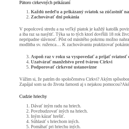
Pätoro cirkevných prikázaní
Každú nedeľu a prikázaný sviatok sa zúčastniť na 
Zachovávať dni pokánia
V popolcovú stredu a na veľký piatok je každý katolík povi
a iba raz sa nasýtiť. Týka sa to tých ktorí dovŕšili 18 rok ž
nepripadne slávnosť. Pôst od mäsitého pokrmu možno nahradi
modlitba sv. ruženca… K zachovávaniu praktizovať pokánie kaž
Aspoň raz v roku sa vyspovedať a prijať sviatosť 
Uzatvárať manželstvo pred tvárou Cirkvi
Podporovať cirkevné ustanovizne
Vážim si, že patrím do spoločenstva Cirkvi? Akým spôsobom s
Zapájal som sa do života farnosti aj s nejakou pomocou?Ak
Cudzie hriechy
Dávať iným radu na hriech.
Povzbudzovať iných na hriech.
Iným kázať hrešiť.
Súhlasiť s hriechom iných.
Pomáhať pri hriechu iných.