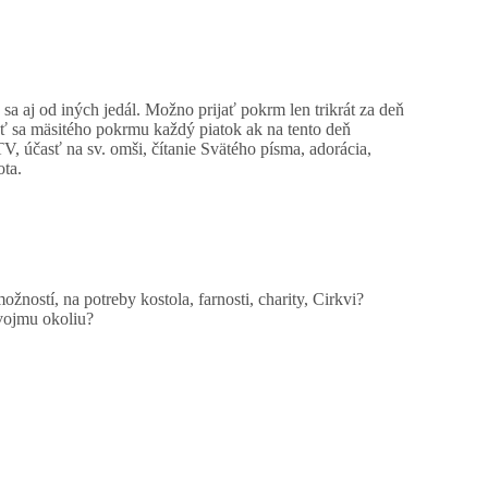
a aj od iných jedál. Možno prijať pokrm len trikrát za deň
iavať sa mäsitého pokrmu každý piatok ak na tento deň
, účasť na sv. omši, čítanie Svätého písma, adorácia,
ota.
ností, na potreby kostola, farnosti, charity, Cirkvi?
vojmu okoliu?