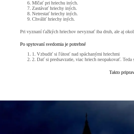
Mlčať pri hriechu iných.
Zastávať hriechy iných.
Netrestať hriechy iných.
Chváliť hriechy iných.
Pri vyznaní ťažkých hriechov nevyznať iba druh, ale aj okol
Po spytovaní svedomia je potrebné
1. Vzbudiť si ľútosť nad spáchanými hriechmi
2. Dať si predsavzatie, viac hriech neopakovať. Teda 
Takto pripra