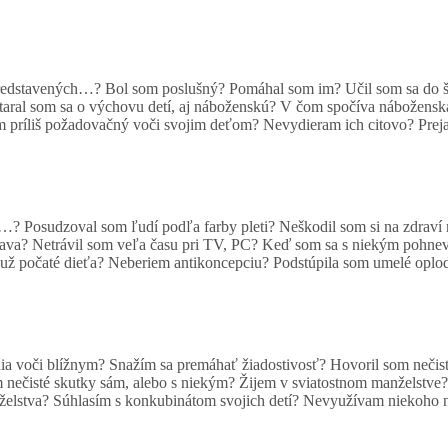
ch predstavených…? Bol som poslušný? Pomáhal som im? Učil som sa do
aral som sa o výchovu detí, aj náboženskú? V čom spočíva nábožensk
príliš požadovačný voči svojim deťom? Nevydieram ich citovo? Prejavu
? Posudzoval som ľudí podľa farby pleti? Neškodil som si na zdraví
ava? Netrávil som veľa času pri TV, PC? Keď som sa s niekým pohneva
iť už počaté dieťa? Neberiem antikoncepciu? Podstúpila som umelé op
vania voči blížnym? Snažím sa premáhať žiadostivosť? Hovoril som neč
om nečisté skutky sám, alebo s niekým? Žijem v sviatostnom manžels
elstva? Súhlasím s konkubinátom svojich detí? Nevyužívam niekoho na