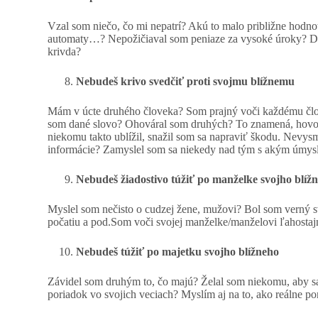
Vzal som niečo, čo mi nepatrí? Akú to malo približne hodnot
automaty…? Nepožičiaval som peniaze za vysoké úroky? Dáv
krivda?
Nebudeš krivo svedčiť proti svojmu blížnemu
Mám v úcte druhého človeka? Som prajný voči každému čl
som dané slovo? Ohováral som druhých? To znamená, hovor
niekomu takto ublížil, snažil som sa napraviť škodu. Nevy
informácie? Zamyslel som sa niekedy nad tým s akým úmysl
Nebudeš žiadostivo túžiť po manželke svojho blíž
Myslel som nečisto o cudzej žene, mužovi? Bol som verný 
počatiu a pod.Som voči svojej manželke/manželovi ľahostaj
Nebudeš túžiť po majetku svojho blížneho
Závidel som druhým to, čo majú? Želal som niekomu, aby s
poriadok vo svojich veciach? Myslím aj na to, ako reálne