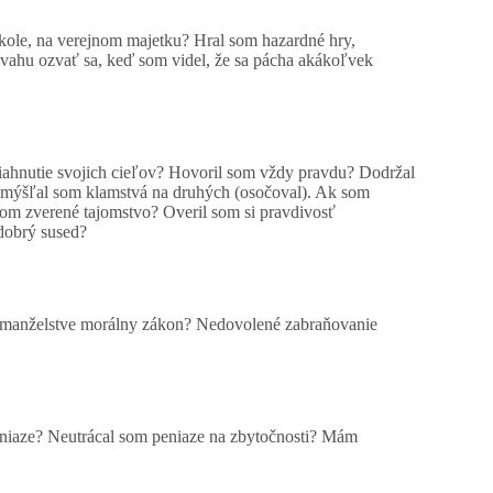
 škole, na verejnom majetku? Hral som hazardné hry,
ahu ozvať sa, keď som videl, že sa pácha akákoľvek
hnutie svojich cieľov? Hovoril som vždy pravdu? Dodržal
mýšľal som klamstvá na druhých (osočoval). Ak som
som zverené tajomstvo? Overil som si pravdivosť
dobrý sused?
v manželstve morálny zákon? Nedovolené zabraňovanie
eniaze? Neutrácal som peniaze na zbytočnosti? Mám