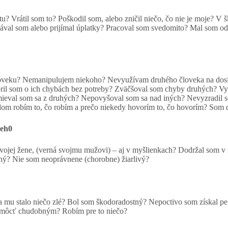
u? Vrátil som to? Poškodil som, alebo zničil niečo, čo nie je moje? V
al som alebo prijímal úplatky? Pracoval som svedomito? Mal som odv
oveku? Nemanipulujem niekoho? Nevyužívam druhého človeka na dosia
il som o ich chybách bez potreby? Zväčšoval som chyby druhých? Vy
smieval som sa z druhých? Nepovyšoval som sa nad iných? Nevyzradil 
om robím to, čo robím a prečo niekedy hovorím to, čo hovorím? Som 
neh0
svojej žene, (verná svojmu mužovi) – aj v myšlienkach? Dodržal som 
ný? Nie som neoprávnene (chorobne) žiarlivý?
a mu stalo niečo zlé? Bol som škodoradostný? Nepoctivo som získal p
 pomôcť chudobným? Robím pre to niečo?