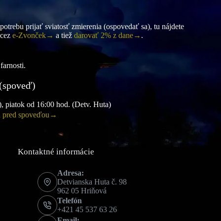
otrebu prijať sviatosť zmierenia (ospovedať sa), tu nájdete
 cez
e-Zvonček→
a tiež
darovať 2% z dane→
.
farnosti.
 (spoveď)
, piatok od 16:00 hod. (Detv. Huta)
a pred spoveďou→
Kontaktné informácie
Adresa:
Detvianska Huta č. 98
962 05 Hriňová
Telefón
+421 45 537 63 26
Email: