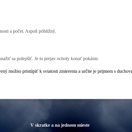
nosti a počet. Aspoň približný.
snažiť sa polepšiť. Je to prejav ochoty konať pokánie.
vený možno pristúpiť k sviatosti zmierenia a určite je prijmem s ducho
V skratke a na jednom mieste