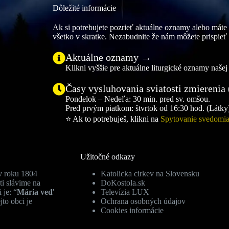
Dôležité informácie
Ak si potrebujete pozrieť aktuálne oznamy alebo máte p
všetko v skratke. Nezabudnite že nám môžete prispieť
Aktuálne oznamy →
Klikni vyššie pre aktuálne liturgické oznamy našej 
Časy vysluhovania sviatosti zmierenia
Pondelok – Nedeľa: 30 min. pred sv. omšou.
Pred prvým piatkom: štvrtok od 16:30 hod. (Látky)
⭐ Ak to potrebuješ, klikni na
Spytovanie svedomi
Užitočné odkazy
v roku 1804
Katolicka cirkev na Slovensku
ti slávime na
DoKostola.sk
 je: “
Mária veď
Televízia LUX
jto obci je
Ochrana osobných údajov
Cookies informácie