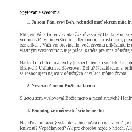
Spytovanie svedomia
Ja som Pán, tvoj Boh, nebudeš mať okrem mňa iný
Milujem Pána Boha viac ako čokoľvek iné? Hanbil som sa z
vedomosti? Verím vešteniu, talizmanom, horoskopom, poverá
ezoterika… Vážnym previnením voči prvému prikázaniu je pý
vlastným svedomím? Nie je práca, kariéra pre mňa dôležite
Následkom hriechu a pýchy je znechutenie a smútok. Usiluj
blížnych? Usilujem sa dôverovať Bohu? Nezakladám si príli
sa rozhodujem najmä v dôležitých chvíľach môjho života?
Nevezmeš meno Božie nadarmo
S úctou som vyslovoval Božie meno a mená svätých? Hanli
Pamätaj, že máš svätiť sviatočné dni
Nedeľu a prikázaný sviatok svätíme účasťou na sv. omši, m
lenivosti? Vypočítavosti? Ak pre chorobu nejde o hriech. 