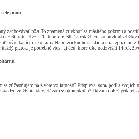
celej omši.
nný zachovávať pôst.To znamená zrieknuť sa mäsitého pokrmu a postiť s
ivota do 60 roku života. Tí ktorí dovŕšili 14 rok života sú povinní zdrž
ť iným kajúcim skutkom. Napr: zrieknutie sa sladkosti, nepozeranie TV
dý piatok, je potrebné viesť aj deti, ktoré ešte nedovŕšili 14 rok živ
oltárnu
a zúčastňujem na živote vo farnosti? Prispieval som, podľa svojich mož
é svedectvo života viery dávam svojmu okoliu? Dávam dobrý príklad s