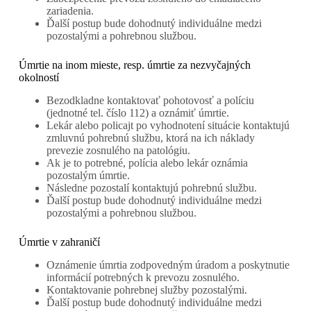
zariadenia.
Ďalší postup bude dohodnutý individuálne medzi
pozostalými a pohrebnou službou.
Úmrtie na inom mieste, resp. úmrtie za nezvyčajných
okolností
Bezodkladne kontaktovať pohotovosť a políciu
(jednotné tel. číslo 112) a oznámiť úmrtie.
Lekár alebo policajt po vyhodnotení situácie kontaktujú
zmluvnú pohrebnú službu, ktorá na ich náklady
prevezie zosnulého na patológiu.
Ak je to potrebné, polícia alebo lekár oznámia
pozostalým úmrtie.
Následne pozostalí kontaktujú pohrebnú službu.
Ďalší postup bude dohodnutý individuálne medzi
pozostalými a pohrebnou službou.
Úmrtie v zahraničí
Oznámenie úmrtia zodpovedným úradom a poskytnutie
informácií potrebných k prevozu zosnulého.
Kontaktovanie pohrebnej služby pozostalými.
Ďalší postup bude dohodnutý individuálne medzi