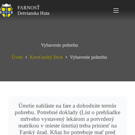
FARNOSŤ
Detvianska Huta
Vybavenie pohrebu
Úvod
Kresťanský život
Vybavenie pohrebu
Úmrtie nahláste na fare a dohodnite termín
pohrebu. Potrebné doklady (List o prehliadke
mŕtveho vystavený lekárom a potvrdený
matrikou v mieste úmrtia) treba priniesť na
Farský úrad. Kňaz ho potrebuje mať pred