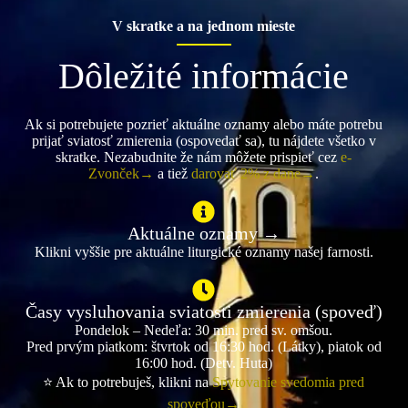
V skratke a na jednom mieste
Dôležité informácie
Ak si potrebujete pozrieť aktuálne oznamy alebo máte potrebu
prijať sviatosť zmierenia (ospovedať sa), tu nájdete všetko v
skratke. Nezabudnite že nám môžete prispieť cez
e-
Zvonček→
a tiež
darovať 2% z dane→
.
Aktuálne oznamy →
Klikni vyššie pre aktuálne liturgické oznamy našej farnosti.
Časy vysluhovania sviatosti zmierenia (spoveď)
Pondelok – Nedeľa: 30 min. pred sv. omšou.
Pred prvým piatkom: štvrtok od 16:30 hod. (Látky), piatok od
16:00 hod. (Detv. Huta)
⭐ Ak to potrebuješ, klikni na
Spytovanie svedomia pred
spoveďou→