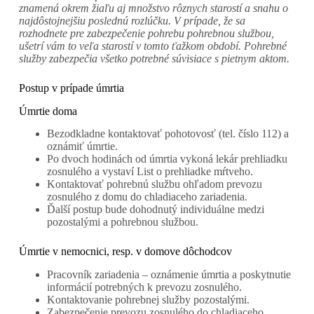
znamená okrem žiaľu aj množstvo rôznych starostí a snahu o
najdôstojnejšiu poslednú rozlúčku. V prípade, že sa
rozhodnete pre zabezpečenie pohrebu pohrebnou službou,
ušetrí vám to veľa starostí v tomto ťažkom období. Pohrebné
služby zabezpečia všetko potrebné súvisiace s pietnym aktom.
Postup v prípade úmrtia
Úmrtie doma
Bezodkladne kontaktovať pohotovosť (tel. číslo 112) a
oznámiť úmrtie.
Po dvoch hodinách od úmrtia vykoná lekár prehliadku
zosnulého a vystaví List o prehliadke mŕtveho.
Kontaktovať pohrebnú službu ohľadom prevozu
zosnulého z domu do chladiaceho zariadenia.
Ďalší postup bude dohodnutý individuálne medzi
pozostalými a pohrebnou službou.
Úmrtie v nemocnici, resp. v domove dôchodcov
Pracovník zariadenia – oznámenie úmrtia a poskytnutie
informácií potrebných k prevozu zosnulého.
Kontaktovanie pohrebnej služby pozostalými.
Zabezpečenie prevozu zosnulého do chladiaceho