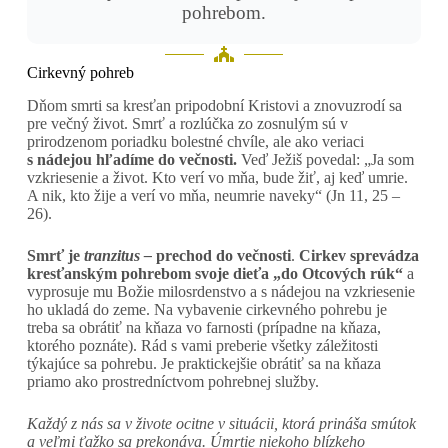
pohrebom.
Cirkevný pohreb
Dňom smrti sa kresťan pripodobní Kristovi a znovuzrodí sa
pre večný život. Smrť a rozlúčka zo zosnulým sú v
prirodzenom poriadku bolestné chvíle, ale ako veriaci
s nádejou hľadíme do večnosti.
Veď Ježiš povedal: „Ja som
vzkriesenie a život. Kto verí vo mňa, bude žiť, aj keď umrie.
A nik, kto žije a verí vo mňa, neumrie naveky“ (Jn 11, 25 –
26).
Smrť je
tranzitus –
prechod do večnosti
.
Cirkev sprevádza
kresťanským pohrebom svoje dieťa „do Otcových rúk“
a
vyprosuje mu Božie milosrdenstvo a s nádejou na vzkriesenie
ho ukladá do zeme. Na vybavenie cirkevného pohrebu je
treba sa obrátiť na kňaza vo farnosti (prípadne na kňaza,
ktorého poznáte). Rád s vami preberie všetky záležitosti
týkajúce sa pohrebu. Je praktickejšie obrátiť sa na kňaza
priamo ako prostredníctvom pohrebnej služby.
Každý z nás sa v živote ocitne v situácii, ktorá prináša smútok
a veľmi ťažko sa prekonáva. Úmrtie niekoho blízkeho