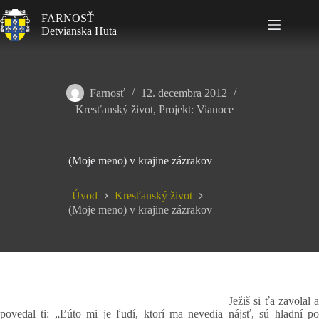
FARNOSŤ
Detvianska Huta
Farnosť
12. decembra 2012
Kresťanský život
,
Projekt: Vianoce
(Moje meno) v krajine zázrakov
Úvod
Kresťanský život
(Moje meno) v krajine zázrakov
Ježiš si ťa zavolal a
povedal ti: „Ľúto mi je ľudí, ktorí ma nevedia nájsť, sú hladní po