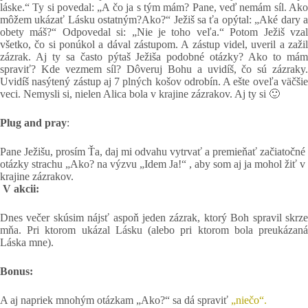
láske.“ Ty si povedal: „A čo ja s tým mám? Pane, veď nemám síl. Ako
môžem ukázať Lásku ostatným?Ako?“ Ježiš sa ťa opýtal: „Aké dary a
obety máš?“ Odpovedal si: „Nie je toho veľa.“ Potom Ježiš vzal
všetko, čo si ponúkol a dával zástupom. A zástup videl, uveril a zažil
zázrak. Aj ty sa často pýtaš Ježiša podobné otázky? Ako to mám
spraviť? Kde vezmem síl? Dôveruj Bohu a uvidíš, čo sú zázraky.
Uvidíš nasýtený zástup aj 7 plných košov odrobín. A ešte oveľa väčšie
veci. Nemysli si, nielen Alica bola v krajine zázrakov. Aj ty si 🙂
Plug and pray
:
Pane Ježišu, prosím Ťa, daj mi odvahu vytrvať a premieňať začiatočné
otázky strachu „Ako? na výzvu „Idem Ja!“ , aby som aj ja mohol žiť v
krajine zázrakov.
V akcii:
Dnes večer skúsim nájsť aspoň jeden zázrak, ktorý Boh spravil skrze
mňa. Pri ktorom ukázal Lásku (alebo pri ktorom bola preukázaná
Láska mne).
Bonus:
A aj napriek mnohým otázkam „Ako?“ sa dá spraviť
„niečo“.