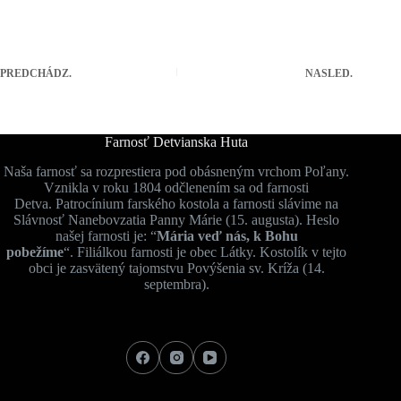
PREDCHÁDZ.
NASLED.
Farnosť Detvianska Huta
Naša farnosť sa rozprestiera pod obásneným vrchom Poľany.
Vznikla v roku 1804 odčlenením sa od farnosti
Detva. Patrocínium farského kostola a farnosti slávime na
Slávnosť Nanebovzatia Panny Márie (15. augusta). Heslo
našej farnosti je: “
Mária veď nás, k Bohu
pobežíme
“. Filiálkou farnosti je obec Látky. Kostolík v tejto
obci je zasvätený tajomstvu Povýšenia sv. Kríža (14.
septembra).