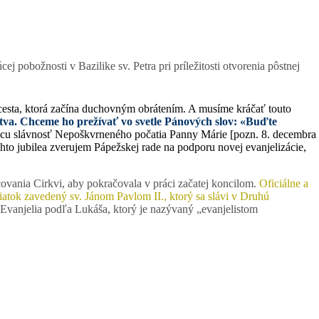
 pobožnosti v Bazilike sv. Petra pri príležitosti otvorenia pôstnej
 cesta, ktorá začína duchovným obrátením. A musíme kráčať touto
tva.
Chceme ho prežívať vo svetle Pánových slov: «Buďte
ajúcu slávnosť Nepoškvrneného počatia Panny Márie [pozn. 8. decembra
hto jubilea zverujem Pápežskej rade na podporu novej evanjelizácie,
ovania Cirkvi, aby pokračovala v práci začatej koncilom.
Oficiálne a
iatok zavedený sv. Jánom Pavlom II., ktorý sa slávi v Druhú
 z Evanjelia podľa Lukáša, ktorý je nazývaný „evanjelistom