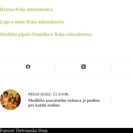
Hymna Roku milosrdenstva
Logo a motto Roku milosrdenstva
Modlitba pápeža Františka k Roku milosrdenstva
PREDCHÁDZ.
ČLÁNOK
Modlitba posvätného ruženca je posilou
pre každú rodinu
Farnosť Detvianska Huta