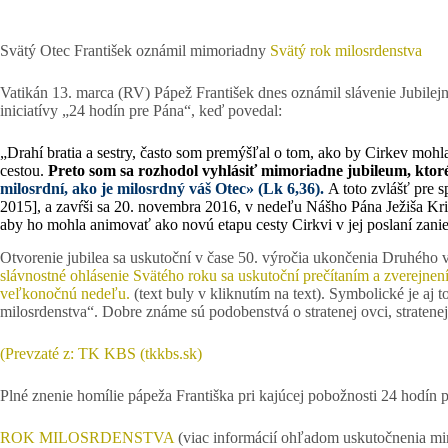
Svätý Otec František oznámil mimoriadny
Svätý rok milosrdenstva
Vatikán 13. marca (RV) Pápež František dnes oznámil slávenie Jubilejnéh
iniciatívy „24 hodín pre Pána“, keď povedal:
„Drahí bratia a sestry, často som premýšľal o tom, ako by Cirkev mohl
cestou.
Preto som sa rozhodol vyhlásiť mimoriadne jubileum, ktor
milosrdní, ako je milosrdný váš Otec» (Lk 6,36).
A toto zvlášť pre 
2015], a zavŕši sa 20. novembra 2016, v nedeľu Nášho Pána Ježiša Kris
aby ho mohla animovať ako novú etapu cesty Cirkvi v jej poslaní zan
Otvorenie jubilea sa uskutoční v čase 50. výročia ukončenia Druhého
slávnostné ohlásenie Svätého roku sa uskutoční prečítaním a zverejnen
veľkonočnú nedeľu.
(text buly v kliknutím na text). Symbolické je aj
milosrdenstva“. Dobre známe sú podobenstvá o stratenej ovci, stratene
(Prevzaté z: TK KBS (tkkbs.sk)
Plné znenie homílie pápeža Františka pri kajúcej pobožnosti 24 hodín
ROK MILOSRDENSTVA
(viac informácií ohľadom uskutočnenia mi