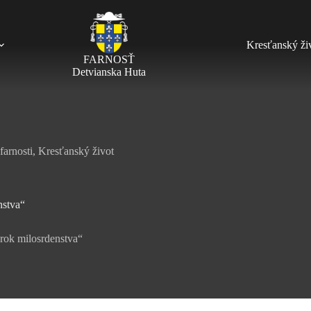
Kresťanský ži
FARNOSŤ
Detvianska Huta
farnosti
,
Kresťanský život
nstva“
 rok milosrdenstva“