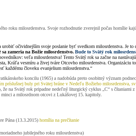
o roku milosrdenstva. Svoje rozhodnutie zverejnil počas homílie kajúcej
a urobiť očividnejším svoje poslanie byť svedkom milosrdenstva. Je to
é sa zameria na Božie milosrdenstvo.
Bude to Svätý rok milosrdens
spovedníkov: veľa milosrdenstva! Tento Svätý rok sa začne na nastáv
ta, Kráľa vesmíru a živej tváre Otcovho milosrdenstva. Organizáciu to
iesť každému človeku evanjelium milosrdenstva.“
 vatikánskeho koncilu (1965) a nadobúda preto osobitný význam podnec
ím príslušnej buly pri Svätej bráne v Nedeľu Božieho milosrdenstva, sv
 to, že na Svätý rok pripadne nedeľný liturgický cyklus „C“ s čítaniami
j minci a milosrdnom otcovi z Lukášovej 15. kapitoly.
 pre Pána (13.3.2015)
homília na prečítanie
moriadneho jubilejného roku milosrdenstva)