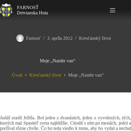
FARNOSŤ
Detvianska Huta
Farnosť
3. apríla 2012
Kresťanský život
Moje „Nambr van“
Úvod
Kresťanský život
Moje „Nambr van“
Judáš zradil Ježiša. Bol jeden z dvanástich, jeden z vyvolených, tých,
ktorých mal Spasiteľ sveta najbližšie. Chodil s ním po mestách, jedol a
prežíval rôzne chvíle. Čo ho teda viedlo k tomu, aby ho vydal a nechal