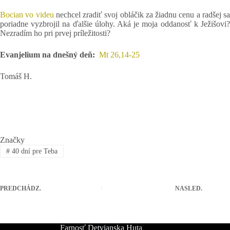
Bocian vo videu
nechcel zradiť svoj obláčik za žiadnu cenu a radšej sa
poriadne vyzbrojil na ďalšie úlohy. Aká je moja oddanosť k Ježišovi?
Nezradím ho pri prvej príležitosti?
Evanjelium na dnešný deň:
Mt 26,14-25
Tomáš H.
Značky
#
40 dní pre Teba
PREDCHÁDZ.
NASLED.
Farnosť Detvianska Huta