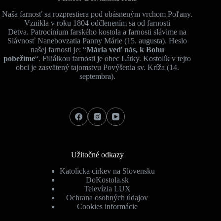
Naša farnosť sa rozprestiera pod obásneným vrchom Poľany.
Vznikla v roku 1804 odčlenením sa od farnosti
Detva. Patrocínium farského kostola a farnosti slávime na
Slávnosť Nanebovzatia Panny Márie (15. augusta). Heslo
našej farnosti je: “
Mária veď nás, k Bohu
pobežíme
“. Filiálkou farnosti je obec Látky. Kostolík v tejto
obci je zasvätený tajomstvu Povýšenia sv. Kríža (14.
septembra).
Užitočné odkazy
Katolicka cirkev na Slovensku
DoKostola.sk
Televízia LUX
Ochrana osobných údajov
Cookies informácie