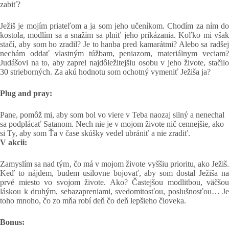
zabiť?
Ježiš je mojím priateľom a ja som jeho učeníkom. Chodím za ním do
kostola, modlím sa a snažím sa plniť jeho prikázania. Koľko mi však
stačí, aby som ho zradil? Je to hanba pred kamarátmi? Alebo sa radšej
nechám oddať vlastným túžbam, peniazom, materiálnym veciam?
Judášovi na to, aby zaprel najdôležitejšiu osobu v jeho živote, stačilo
30 strieborných. Za akú hodnotu som ochotný vymeniť Ježiša ja?
Plug and pray:
Pane, pomôž mi, aby som bol vo viere v Teba naozaj silný a nenechal
sa podplácať Satanom. Nech nie je v mojom živote nič cennejšie, ako
si Ty, aby som Ťa v čase skúšky vedel ubrániť a nie zradiť.
V akcii:
Zamyslím sa nad tým, čo má v mojom živote vyššiu prioritu, ako Ježiš.
Keď to nájdem, budem usilovne bojovať, aby som dostal Ježiša na
prvé miesto vo svojom živote. Ako? Častejšou modlitbou, väčšou
láskou k druhým, sebazapreniami, svedomitosťou, poslušnosťou… Je
toho mnoho, čo zo mňa robí deň čo deň lepšieho človeka.
Bonus: