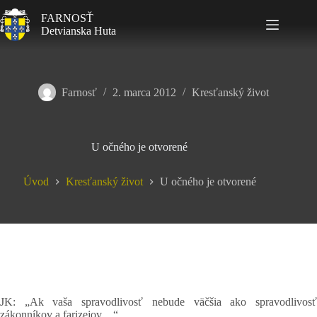
FARNOSŤ
Detvianska Huta
Farnosť
2. marca 2012
Kresťanský život
U očného je otvorené
Úvod
Kresťanský život
U očného je otvorené
JK: „Ak vaša spravodlivosť nebude väčšia ako spravodlivosť
zákonníkov a farizejov…“