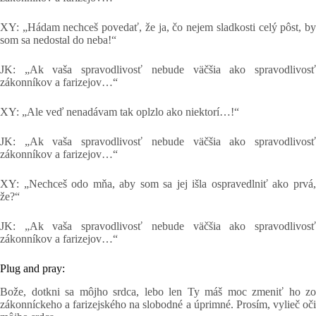
XY: „Hádam nechceš povedať, že ja, čo nejem sladkosti celý pôst, by
som sa nedostal do neba!“
JK: „Ak vaša spravodlivosť nebude väčšia ako spravodlivosť
zákonníkov a farizejov…“
XY: „Ale veď nenadávam tak oplzlo ako niektorí…!“
JK: „Ak vaša spravodlivosť nebude väčšia ako spravodlivosť
zákonníkov a farizejov…“
XY: „Nechceš odo mňa, aby som sa jej išla ospravedlniť ako prvá,
že?“
JK: „Ak vaša spravodlivosť nebude väčšia ako spravodlivosť
zákonníkov a farizejov…“
Plug and pray:
Bože, dotkni sa môjho srdca, lebo len Ty máš moc zmeniť ho zo
zákonníckeho a farizejského na slobodné a úprimné. Prosím, vylieč oči