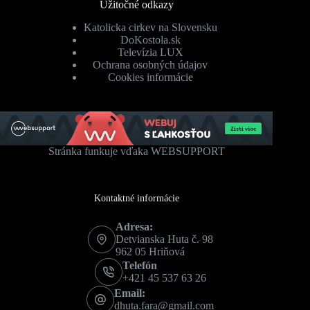
Užitočné odkazy
Katolicka cirkev na Slovensku
DoKostola.sk
Televízia LUX
Ochrana osobných údajov
Cookies informácie
Stránka funkuje vďaka WEBSUPPORT
Kontaktné informácie
Adresa:
Detvianska Huta č. 98
962 05 Hriňová
Telefón
+421 45 537 63 26
Email:
dhuta.fara@gmail.com