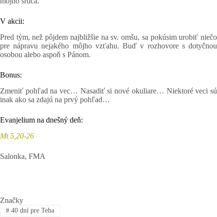
môjho srdca.
V akcii:
Pred tým, než pôjdem najbližšie na sv. omšu, sa pokúsim urobiť niečo
pre nápravu nejakého môjho vzťahu. Buď v rozhovore s dotyčnou
osobou alebo aspoň s Pánom.
Bonus:
Zmeniť pohľad na vec… Nasadiť si nové okuliare… Niektoré veci sú
inak ako sa zdajú na prvý pohľad…
Evanjelium na dnešný deň:
Mt 5,20-26
Salonka, FMA
Značky
#
40 dní pre Teba