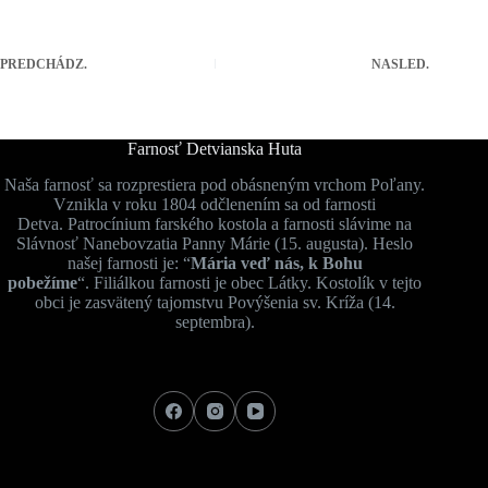
PREDCHÁDZ.
NASLED.
Farnosť Detvianska Huta
Naša farnosť sa rozprestiera pod obásneným vrchom Poľany.
Vznikla v roku 1804 odčlenením sa od farnosti
Detva. Patrocínium farského kostola a farnosti slávime na
Slávnosť Nanebovzatia Panny Márie (15. augusta). Heslo
našej farnosti je: “
Mária veď nás, k Bohu
pobežíme
“. Filiálkou farnosti je obec Látky. Kostolík v tejto
obci je zasvätený tajomstvu Povýšenia sv. Kríža (14.
septembra).