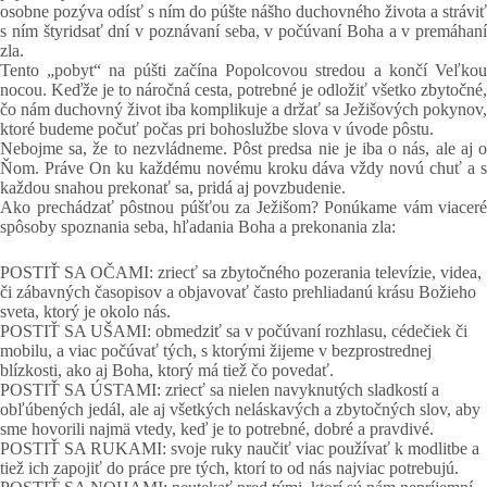
osobne pozýva odísť s ním do púšte nášho duchovného života a stráviť
s ním štyridsať dní v poznávaní seba, v počúvaní Boha a v premáhaní
zla.
Tento „pobyt“ na púšti začína Popolcovou stredou a končí Veľkou
nocou. Keďže je to náročná cesta, potrebné je odložiť všetko zbytočné,
čo nám duchovný život iba komplikuje a držať sa Ježišových pokynov,
ktoré budeme počuť počas pri bohoslužbe slova v úvode pôstu.
Nebojme sa, že to nezvládneme. Pôst predsa nie je iba o nás, ale aj o
Ňom. Práve On ku každému novému kroku dáva vždy novú chuť a s
každou snahou prekonať sa, pridá aj povzbudenie.
Ako prechádzať pôstnou púšťou za Ježišom? Ponúkame vám viaceré
spôsoby spoznania seba, hľadania Boha a prekonania zla:
POSTIŤ SA OČAMI: zriecť sa zbytočného pozerania televízie, videa,
či zábavných časopisov a objavovať často prehliadanú krásu Božieho
sveta, ktorý je okolo nás.
POSTIŤ SA UŠAMI: obmedziť sa v počúvaní rozhlasu, cédečiek či
mobilu, a viac počúvať tých, s ktorými žijeme v bezprostrednej
blízkosti, ako aj Boha, ktorý má tiež čo povedať.
POSTIŤ SA ÚSTAMI: zriecť sa nielen navyknutých sladkostí a
obľúbených jedál, ale aj všetkých neláskavých a zbytočných slov, aby
sme hovorili najmä vtedy, keď je to potrebné, dobré a pravdivé.
POSTIŤ SA RUKAMI: svoje ruky naučiť viac používať k modlitbe a
tiež ich zapojiť do práce pre tých, ktorí to od nás najviac potrebujú.