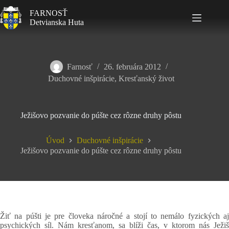
FARNOSŤ
Detvianska Huta
Farnosť
26. februára 2012
Duchovné inšpirácie
,
Kresťanský život
Ježišovo pozvanie do púšte cez rôzne druhy pôstu
Úvod
Duchovné inšpirácie
Ježišovo pozvanie do púšte cez rôzne druhy pôstu
Žiť na púšti je pre človeka náročné a stojí to nemálo fyzických aj
psychických síl. Nám kresťanom, sa blíži čas, v ktorom nás Ježiš