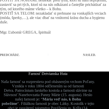
POSTIŤ SA NOHAMI: neutekať pred tými, ktorí sú nám nepríjemní,
zastaviť sa pri tých, ktorí sú na nás odkázaní a častejšie prichádzať za
tým, od ktorého máme všetko – k Bohu.
POSTIŤ SA TELOM: nezakladať si prehnane na vonkajších veciach
(móda, šperky,…), ale viac dbať na vnútornú krásu ducha a hygienu
duše.
Mgr. Ľubomír GREGA, špirituál
PREDCHÁDZ.
NASLED.
Farnosť Detvianska Huta
Naša farnosť sa rozprestiera pod obásneným vrchom Poľany.
Vznikla v roku 1804 odčlenením sa od farnosti
Detva. Patrocínium farského kostola a farnosti slávime na
Slávnosť Nanebovzatia Panny Márie (15. augusta). Heslo
našej farnosti je: “
Mária veď nás, k Bohu
pobežíme
“. Filiálkou farnosti je obec Látky. Kostolík v tejto
obci je zasvätený tajomstvu Povýšenia sv. Kríža (14.