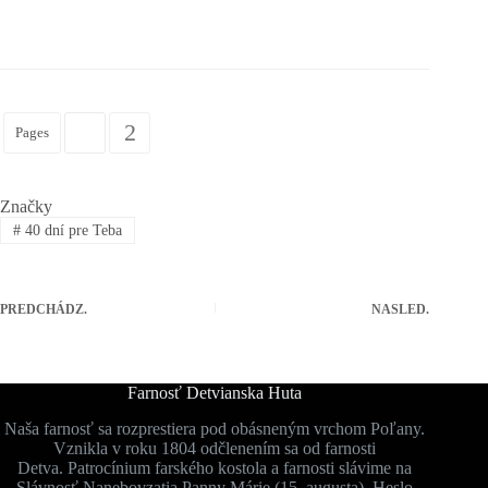
1
2
Pages
Značky
#
40 dní pre Teba
PREDCHÁDZ.
NASLED.
Farnosť Detvianska Huta
Naša farnosť sa rozprestiera pod obásneným vrchom Poľany.
Vznikla v roku 1804 odčlenením sa od farnosti
Detva. Patrocínium farského kostola a farnosti slávime na
Slávnosť Nanebovzatia Panny Márie (15. augusta). Heslo