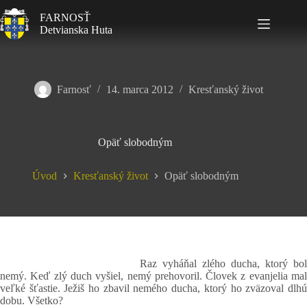
FARNOSŤ
Detvianska Huta
Farnosť
14. marca 2012
Kresťanský život
Opäť slobodným
Úvod
Kresťanský život
Opäť slobodným
Raz vyháňal zlého ducha, ktorý bol
nemý. Keď zlý duch vyšiel, nemý prehovoril. Človek z evanjelia mal
veľké šťastie. Ježiš ho zbavil nemého ducha, ktorý ho zväzoval dlhú
dobu. Všetko?