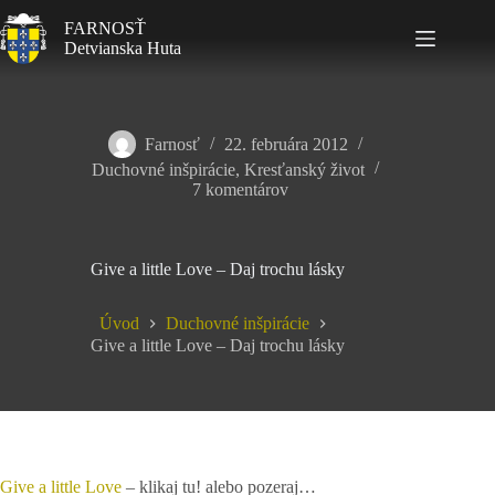
FARNOSŤ
Detvianska Huta
Farnosť
22. februára 2012
Duchovné inšpirácie
,
Kresťanský život
7 komentárov
Give a little Love – Daj trochu lásky
Úvod
Duchovné inšpirácie
Give a little Love – Daj trochu lásky
Give a little Love
– klikaj tu! alebo pozeraj…