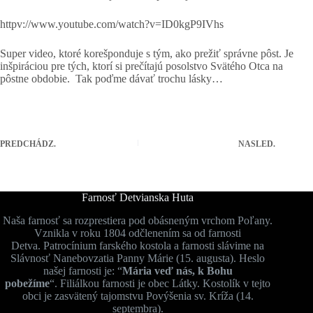
httpv://www.youtube.com/watch?v=ID0kgP9IVhs
Super video, ktoré korešponduje s tým, ako prežiť správne pôst. Je
inšpiráciou pre tých, ktorí si prečítajú posolstvo Svätého Otca na
pôstne obdobie. Tak poďme dávať trochu lásky…
PREDCHÁDZ.
NASLED.
Farnosť Detvianska Huta
Naša farnosť sa rozprestiera pod obásneným vrchom Poľany.
Vznikla v roku 1804 odčlenením sa od farnosti
Detva. Patrocínium farského kostola a farnosti slávime na
Slávnosť Nanebovzatia Panny Márie (15. augusta). Heslo
našej farnosti je: “
Mária veď nás, k Bohu
pobežíme
“. Filiálkou farnosti je obec Látky. Kostolík v tejto
obci je zasvätený tajomstvu Povýšenia sv. Kríža (14.
septembra).